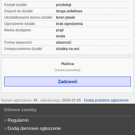
Kształt działki:
prostokąt
Dojazd do działki:
droga asfaltowa
Ukształtowanie terenu działki:
teren płaski
Ogrodzenie działki:
brak ogrodzenia
Media dostępne:
prąd
woda
Forma własności:
własność
Umiejscowienie działki:
działka na wsi
Halina
(osoba prywatna)
Zadzwoń
Numer ogłoszenia:
49
· aktualizacja:
2026-07-05
·
Dodaj podobne ogłoszenie
Główne zasoby
»
Regulamin
»
Dodaj darmowe ogłoszenie