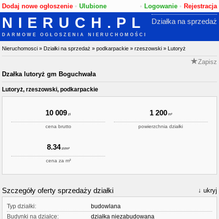
Dodaj nowe ogłoszenie
•
Ulubione
•
Logowanie
•
Rejestracja
NIERUCH.PL
Działka na sprzedaż
DARMOWE OGŁOSZENIA NIERUCHOMOŚCI
Nieruchomosci
»
Działki na sprzedaż
»
podkarpackie
»
rzeszowski
»
Lutoryż
Zapisz
Dzałka lutoryż gm Boguchwała
Lutoryż, rzeszowski, podkarpackie
10 009
1 200
cena brutto
powierzchnia działki
8.34
cena za m²
Szczegóły oferty sprzedaży działki
ukryj
Typ działki:
budowlana
Budynki na działce:
działka niezabudowana