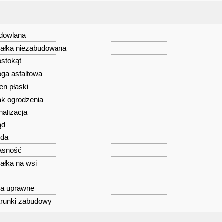
dowlana
iałka niezabudowana
ostokąt
oga asfaltowa
ren płaski
ak ogrodzenia
nalizacja
ąd
da
asność
iałka na wsi
s
la uprawne
runki zabudowy