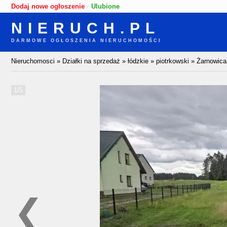
Dodaj nowe ogłoszenie
•
Ulubione
NIERUCH.PL
DARMOWE OGŁOSZENIA NIERUCHOMOŚCI
Nieruchomosci
»
Działki na sprzedaż
»
łódzkie
»
piotrkowski
»
Żarnowica
1/5