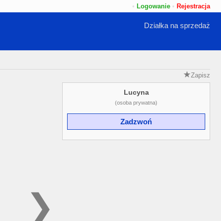
•
Logowanie
•
Rejestracja
Działka na sprzedaż
Zapisz
Lucyna
(osoba prywatna)
Zadzwoń