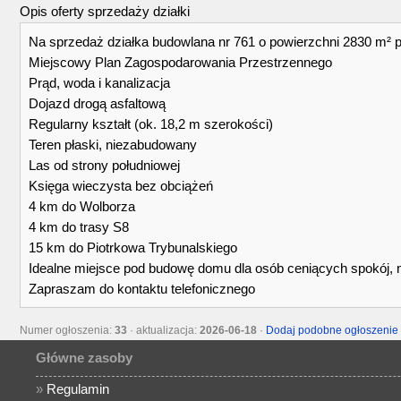
Opis oferty sprzedaży działki
Na sprzedaż działka budowlana nr 761 o powierzchni 2830 m² poł
Miejscowy Plan Zagospodarowania Przestrzennego
Prąd, woda i kanalizacja
Dojazd drogą asfaltową
Regularny kształt (ok. 18,2 m szerokości)
Teren płaski, niezabudowany
Las od strony południowej
Księga wieczysta bez obciążeń
4 km do Wolborza
4 km do trasy S8
15 km do Piotrkowa Trybunalskiego
Idealne miejsce pod budowę domu dla osób ceniących spokój, na
Zapraszam do kontaktu telefonicznego
Numer ogłoszenia:
33
· aktualizacja:
2026-06-18
·
Dodaj podobne ogłoszenie
Główne zasoby
»
Regulamin