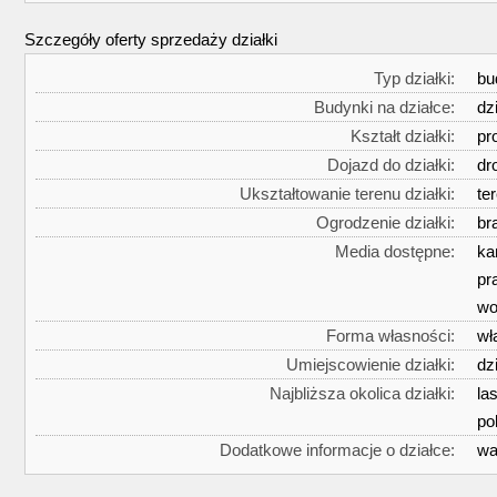
Szczegóły oferty sprzedaży działki
Typ działki:
bu
Budynki na działce:
dz
Kształt działki:
pr
Dojazd do działki:
dr
Ukształtowanie terenu działki:
te
Ogrodzenie działki:
br
Media dostępne:
ka
pr
wo
Forma własności:
wł
Umiejscowienie działki:
dz
Najbliższa okolica działki:
la
po
Dodatkowe informacje o działce:
wa