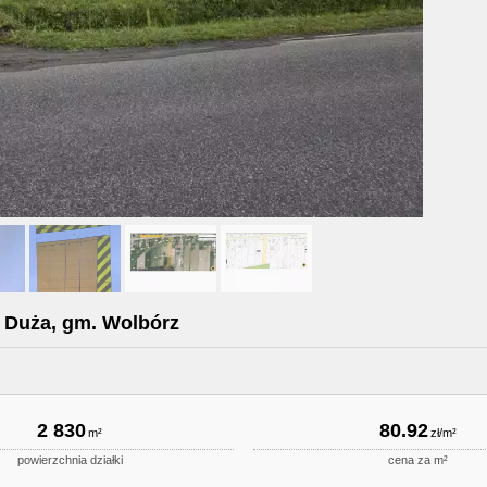
a Duża, gm. Wolbórz
2 830
80.92
powierzchnia działki
cena za m²