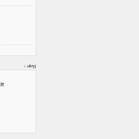
ukryj
ję