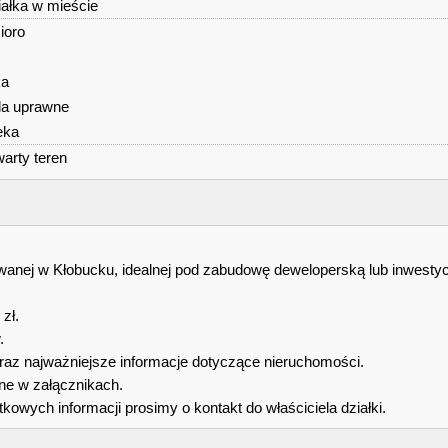
iałka w mieście
zioro
s
ka
la uprawne
eka
warty teren
owanej w Kłobucku, idealnej pod zabudowę deweloperską lub inwestyc
zł.
.
 oraz najważniejsze informacje dotyczące nieruchomości.
ne w załącznikach.
owych informacji prosimy o kontakt do właściciela działki.