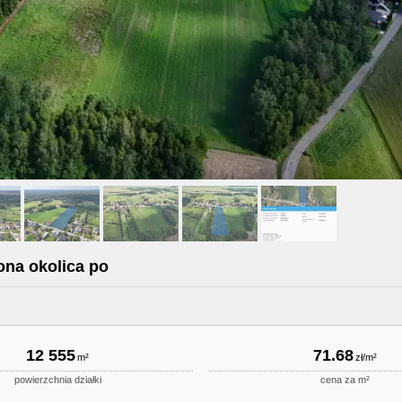
ona okolica po
12 555
71.68
powierzchnia działki
cena za m²