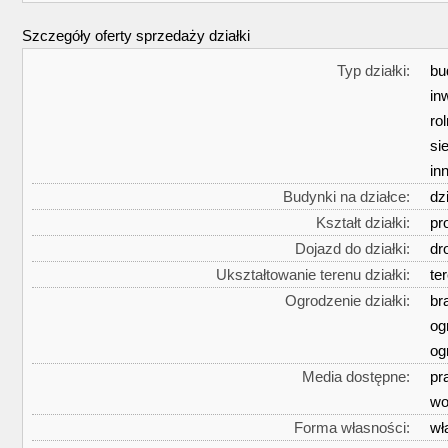
Szczegóły oferty sprzedaży działki
Typ działki:
bu
in
ro
si
in
Budynki na działce:
dz
Kształt działki:
pr
Dojazd do działki:
dr
Ukształtowanie terenu działki:
te
Ogrodzenie działki:
br
og
og
Media dostępne:
pr
wo
Forma własności:
wł