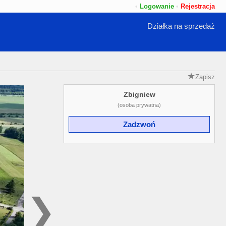
•
Logowanie
•
Rejestracja
Działka na sprzedaż
Zapisz
Zbigniew
(osoba prywatna)
Zadzwoń