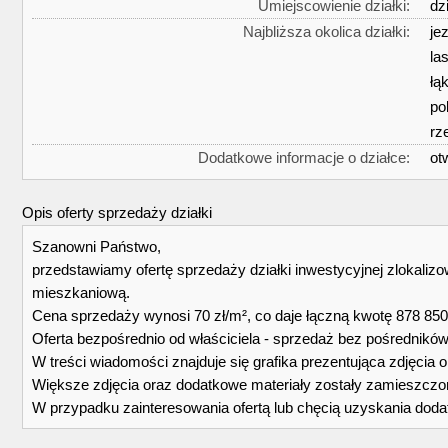
Umiejscowienie działki:
dz
Najbliższa okolica działki:
je
la
łą
po
rz
Dodatkowe informacje o działce:
ot
Opis oferty sprzedaży działki
Szanowni Państwo,
przedstawiamy ofertę sprzedaży działki inwestycyjnej zlokaliz
mieszkaniową.
Cena sprzedaży wynosi 70 zł/m², co daje łączną kwotę 878 850 
Oferta bezpośrednio od właściciela - sprzedaż bez pośredników
W treści wiadomości znajduje się grafika prezentująca zdjęcia
Większe zdjęcia oraz dodatkowe materiały zostały zamieszczo
W przypadku zainteresowania ofertą lub chęcią uzyskania dodatk