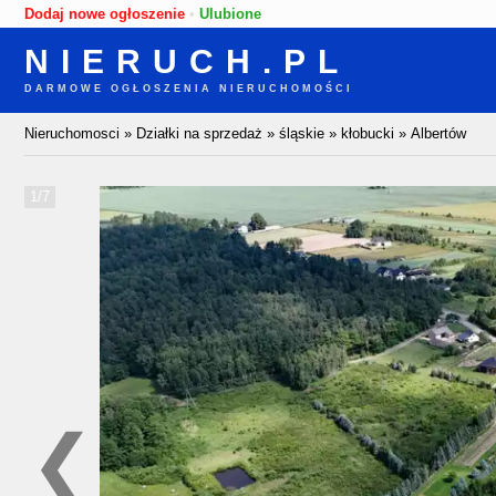
Dodaj nowe ogłoszenie
•
Ulubione
NIERUCH.PL
DARMOWE OGŁOSZENIA NIERUCHOMOŚCI
Nieruchomosci
»
Działki na sprzedaż
»
śląskie
»
kłobucki
»
Albertów
1/7