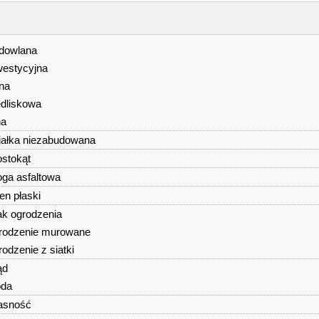
dowlana
westycyjna
lna
edliskowa
na
iałka niezabudowana
ostokąt
oga asfaltowa
ren płaski
ak ogrodzenia
rodzenie murowane
rodzenie z siatki
ąd
da
asność