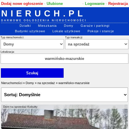
Dodaj nowe ogłoszenie
•
Ulubione
•
Logowanie
•
Rejestracja
NIERUCH.PL
DARMOWE OGŁOSZENIA NIERUCHOMOŚCI
Działki
Mieszkania
Domy
Garaże i parkingi
Budynki użytkowe
Lokale użytkowe
Pokoje i stancje
Typ nieruchomości:
Typ transakcji:
Lokalizacja:
Nieruchomości
»
Domy
»
na sprzedaż
»
warmińsko-mazurskie
Dom na sprzedaż Kobułty