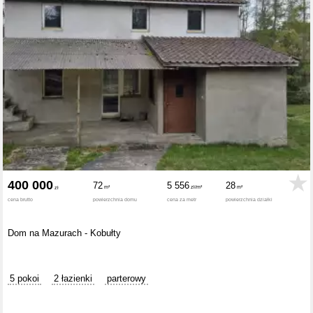
400 000
72
5 556
28
cena brutto
powierzchnia domu
cena za metr
powierzchnia działki
Dom na Mazurach - Kobułty
5 pokoi
2 łazienki
parterowy