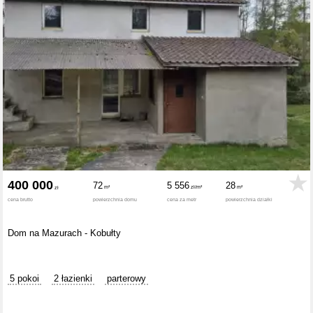
400 000
72
5 556
28
cena brutto
powierzchnia domu
cena za metr
powierzchnia działki
Dom na Mazurach - Kobułty
5 pokoi
2 łazienki
parterowy