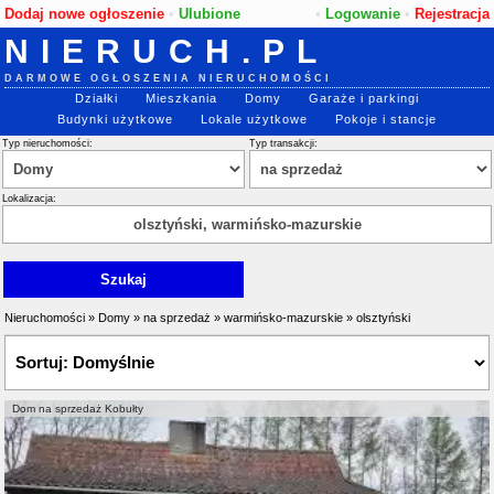
Dodaj nowe ogłoszenie
•
Ulubione
•
Logowanie
•
Rejestracja
NIERUCH.PL
DARMOWE OGŁOSZENIA NIERUCHOMOŚCI
Działki
Mieszkania
Domy
Garaże i parkingi
Budynki użytkowe
Lokale użytkowe
Pokoje i stancje
Typ nieruchomości:
Typ transakcji:
Lokalizacja:
Nieruchomości
»
Domy
»
na sprzedaż
»
warmińsko-mazurskie
»
olsztyński
Dom na sprzedaż Kobułty