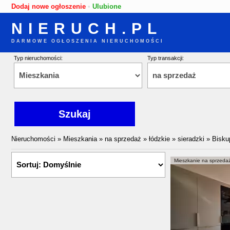
Dodaj nowe ogłoszenie
•
Ulubione
NIERUCH.PL
DARMOWE OGŁOSZENIA NIERUCHOMOŚCI
Typ nieruchomości:
Typ transakcji:
Nieruchomości
»
Mieszkania
»
na sprzedaż
»
łódzkie
»
sieradzki
»
Bisku
Mieszkanie na sprzedaż