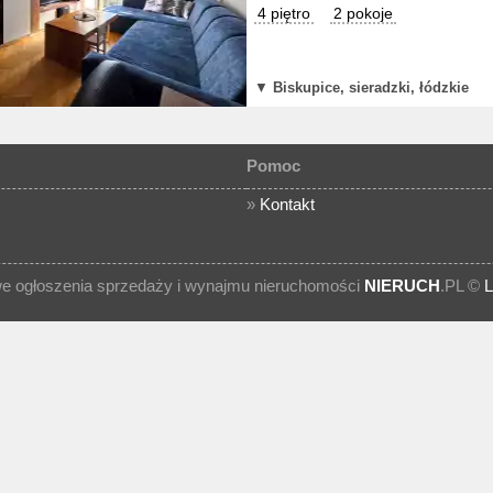
4 piętro
2 pokoje
▼
Biskupice, sieradzki, łódzkie
Pomoc
»
Kontakt
 ogłoszenia sprzedaży i wynajmu nieruchomości
NIERUCH
.PL ©
L