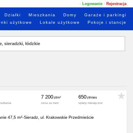
•
Logowanie
•
Rejestracja
Działki
Mieszkania
Domy
Garaże i parkingi
nki użytkowe
Lokale użytkowe
Pokoje i stancje
7 200
650
eszkania
cena za metr
opłaty miesięczne
nie 47,5 m²-Sieradz, ul. Krakowskie Przedmieście