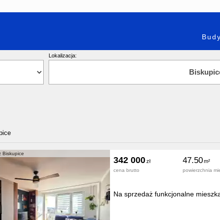
Budy
Lokalizacja:
pice
 Biskupice
342 000
47.50
cena brutto
powierzchnia mi
Na sprzedaż funkcjonalne mieszka