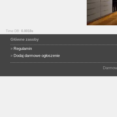
Time DB:
0.0018s
Główne zasoby
»
Regulamin
»
Dodaj darmowe ogłoszenie
Darmowe