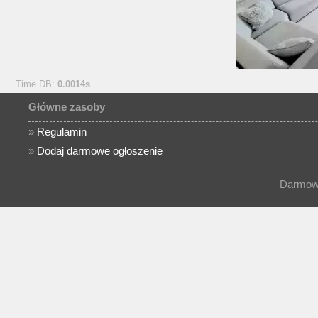
Time DB:
0.0014s
Główne zasoby
»
Regulamin
»
Dodaj darmowe ogłoszenie
Darmowe