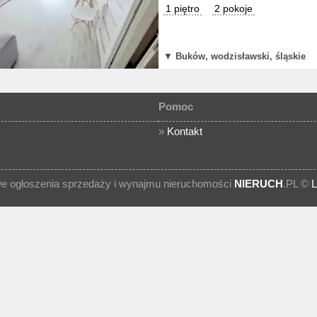
1 piętro
2 pokoje
▼
Buków, wodzisławski, śląskie
Pomoc
»
Kontakt
 ogłoszenia sprzedaży i wynajmu nieruchomości
NIERUCH
.PL ©
L