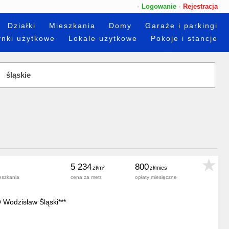
•
Logowanie
•
Rejestracja
Działki
Mieszkania
Domy
Garaże i parkingi
nki użytkowe
Lokale użytkowe
Pokoje i stancje
5 234
800
eszkania
cena za metr
opłaty miesięczne
odzisław Śląski***