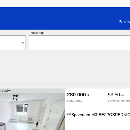
Budy
Lokalizacja:
ż Buków
280 000
53.50
cena brutto
powierzchnia mi
***Sprzedam M3-BEZPOŚREDNIO W