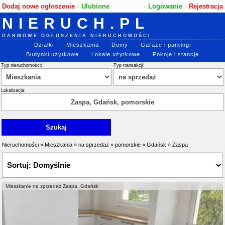
Dodaj nowe ogłoszenie
•
Ulubione
•
Logowanie
•
Rejestracja
NIERUCH.PL
DARMOWE OGŁOSZENIA NIERUCHOMOŚCI
Działki
Mieszkania
Domy
Garaże i parkingi
Budynki użytkowe
Lokale użytkowe
Pokoje i stancje
Typ nieruchomości:
Typ transakcji:
Lokalizacja:
Nieruchomości
»
Mieszkania
»
na sprzedaż
»
pomorskie
»
Gdańsk
»
Zaspa
Mieszkanie na sprzedaż Zaspa, Gdańsk