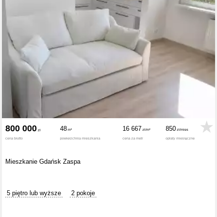
800 000
48
16 667
850
cena brutto
powierzchnia mieszkania
cena za metr
opłaty miesięczne
Mieszkanie Gdańsk Zaspa
5 piętro lub wyższe
2 pokoje