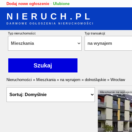
Dodaj nowe ogłoszenie
•
Ulubione
NIERUCH.PL
DARMOWE OGŁOSZENIA NIERUCHOMOŚCI
Typ nieruchomości:
Typ transakcji:
Nieruchomości
»
Mieszkania
»
na wynajem
»
dolnośląskie
»
Wrocław
Mieszkanie na wynajem