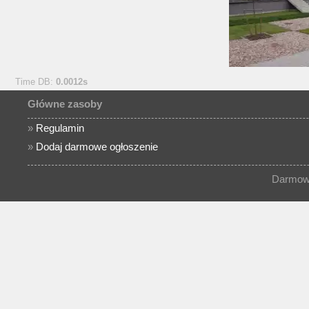
Time DB:
0.0012s
Główne zasoby
»
Regulamin
»
Dodaj darmowe ogłoszenie
Darmowe