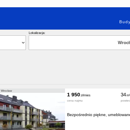
Budy
Lokalizacja:
 Wrocław
1 950
34
cena najmu
powier
Bezpośrednio piękne, umeblowane