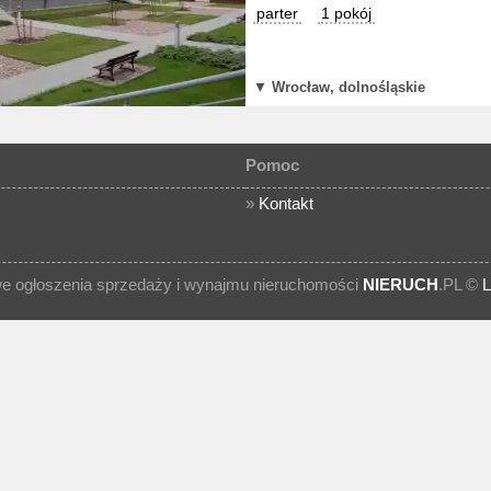
parter
1 pokój
▼
Wrocław, dolnośląskie
Pomoc
»
Kontakt
 ogłoszenia sprzedaży i wynajmu nieruchomości
NIERUCH
.PL ©
L