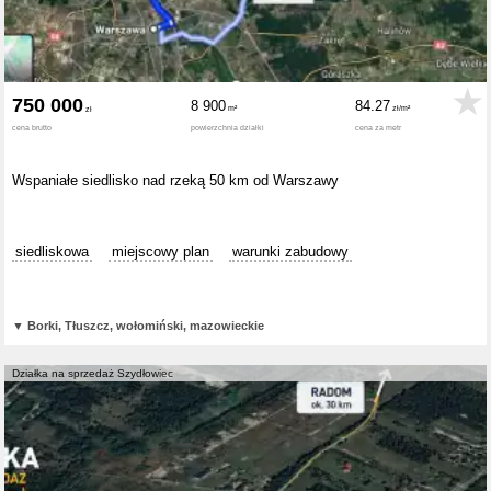
750 000
8 900
84.27
cena brutto
powierzchnia działki
cena za metr
Wspaniałe siedlisko nad rzeką 50 km od Warszawy
siedliskowa
miejscowy plan
warunki zabudowy
▼
Borki, Tłuszcz, wołomiński, mazowieckie
Działka na sprzedaż Szydłowiec