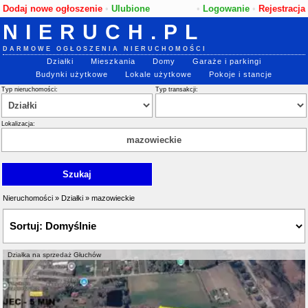
Dodaj nowe ogłoszenie
•
Ulubione
•
Logowanie
•
Rejestracja
NIERUCH.PL
DARMOWE OGŁOSZENIA NIERUCHOMOŚCI
Działki
Mieszkania
Domy
Garaże i parkingi
Budynki użytkowe
Lokale użytkowe
Pokoje i stancje
Typ nieruchomości:
Typ transakcji:
Lokalizacja:
Nieruchomości
»
Działki
»
mazowieckie
Działka na sprzedaż Głuchów