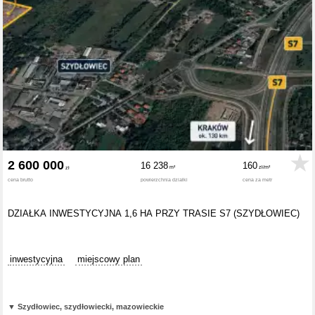
2 600 000
16 238
160
cena brutto
powierzchnia działki
cena za metr
DZIAŁKA INWESTYCYJNA 1,6 HA PRZY TRASIE S7 (SZYDŁOWIEC)
inwestycyjna
miejscowy plan
▼
Szydłowiec, szydłowiecki, mazowieckie