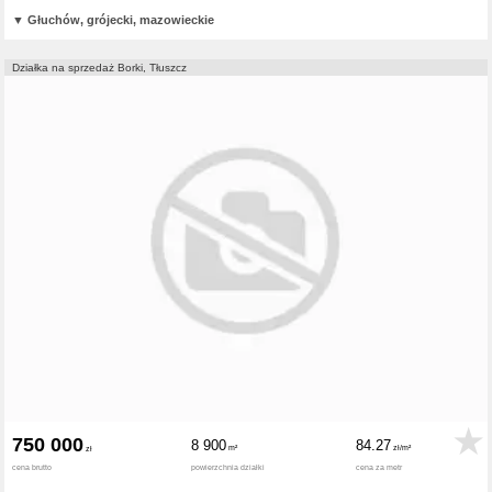
▼
Głuchów, grójecki, mazowieckie
Działka na sprzedaż Borki, Tłuszcz
750 000
8 900
84.27
cena brutto
powierzchnia działki
cena za metr