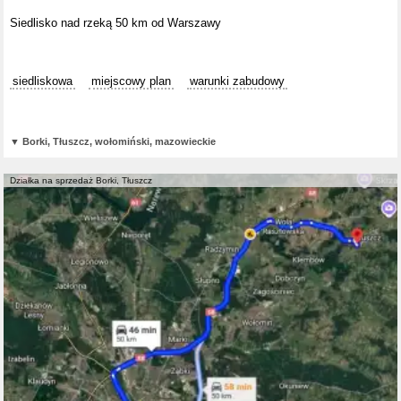
Siedlisko nad rzeką 50 km od Warszawy
siedliskowa
miejscowy plan
warunki zabudowy
▼
Borki, Tłuszcz, wołomiński, mazowieckie
Działka na sprzedaż Borki, Tłuszcz