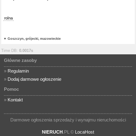
rolna
▼
Goszczyn, grójecki, mazowieckie
Time DB:
0.0017s
Główne zasoby
»
Regulamin
»
Dodaj darmowe ogłoszenie
Pomoc
»
Kontakt
Darmowe ogłoszenia sprzedaży i wynajmu nieruchomości
NIERUCH
.PL ©
LocaHost