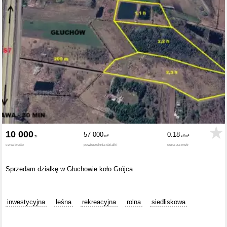
10 000
57 000
0.18
cena brutto
powierzchnia działki
cena za metr
Sprzedam działkę w Głuchowie koło Grójca
inwestycyjna
leśna
rekreacyjna
rolna
siedliskowa